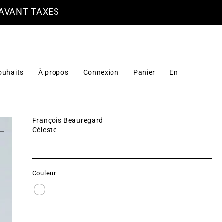
 AVANT TAXES
ouhaits
À propos
Connexion
Panier
En
François Beauregard
Céleste
Couleur