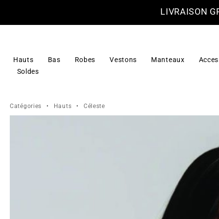
LIVRAISON G
Hauts
Bas
Robes
Vestons
Manteaux
Acces
Soldes
Catégories
•
Hauts
•
Céleste