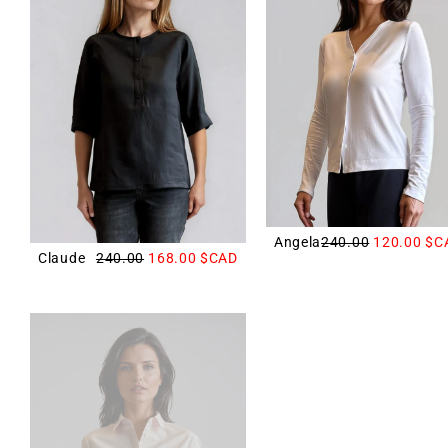
Angela
240.00
120.00
$C
Claude
240.00
168.00
$CAD